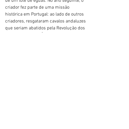
de um lote de éguas. No ano seguinte, o 
criador fez parte de uma missão 
histórica em Portugal: ao lado de outros 
criadores, resgataram cavalos andaluzes 
que seriam abatidos pela Revolução dos 
Cravos. Em 1975, Ênio Monte voltou a 
fazer parte da história da criação 
nacional ao se tornar um dos 
fundadores da Associação Brasileira de 
Criadores do Cavalo Andaluz, onde eram 
registrados cavalos Lusitanos, 
Espanhóis e Andaluzes Brasileiros. Em 
1991, a Associação Andaluz tornou-se 
Associação Brasileira de Criadores do 
Cavalo Puro Sangue Lusitano (ABPS
L)
.
Associação do Brasileiro de Hipismo
Uma nova empreitada foi assumida em 
1977, quando Ênio Monte idealizou criar 