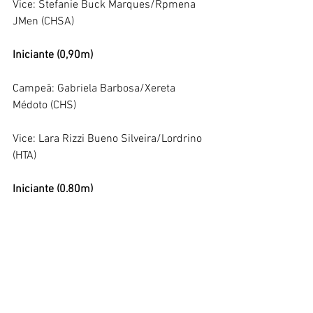
Vice: Stefanie Buck Marques/Rpmena 
JMen (CHSA)
Iniciante (0,90m)
Campeã: Gabriela Barbosa/Xereta 
Médoto (CHS)
Vice: Lara Rizzi Bueno Silveira/Lordrino 
(HTA)
Iniciante (0,80m)
Campeã: Gabriela Barbosa/Xereta 
Método (CHS)
Vice: Gabriela Lima G. Vaz/Siroco (EJA)
Iniciante (0,60m)