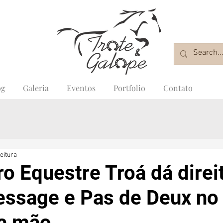
og
Galeria
Eventos
Portfolio
Contato
eitura
ro Equestre Troá dá direi
essage e Pas de Deux no
 a mão