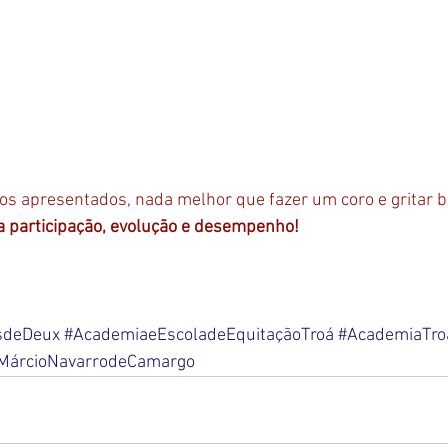
os apresentados, nada melhor que fazer um coro e gritar b
a participação, evolução e desempenho!
sdeDeux
#AcademiaeEscoladeEquitaçãoTroá
#AcademiaTro
MárcioNavarrodeCamargo