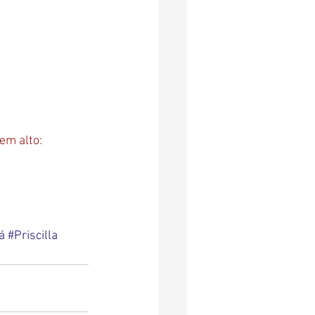
em alto: 
á
#Priscilla