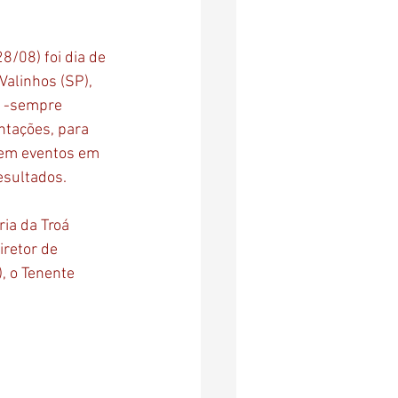
/08) foi dia de 
Valinhos (SP), 
i -sempre 
ntações, para 
 em eventos em 
esultados.
ia da Troá 
iretor de 
, o Tenente 