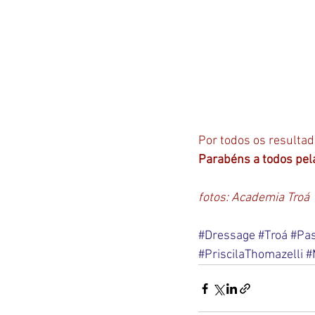
Por todos os resultad
Parabéns a todos pel
fotos: Academia Troá
#Dressage
#Troá
#Pa
#PriscilaThomazelli
#