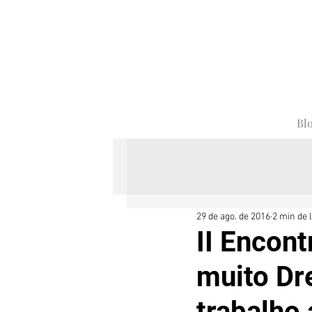
Bl
29 de ago. de 2016
2 min de l
II Encont
muito Dr
trabalho