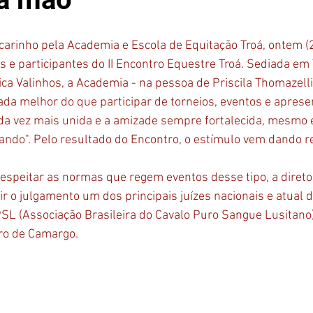
arinho pela Academia e Escola de Equitação Troá, ontem (28
s e participantes do II Encontro Equestre Troá. Sediada em 
ica Valinhos, a Academia - na pessoa de Priscila Thomazell
da melhor do que participar de torneios, eventos e aprese
ada vez mais unida e a amizade sempre fortalecida, mesmo
ndo". Pelo resultado do Encontro, o estímulo vem dando r
respeitar as normas que regem eventos desse tipo, a diretor
r o julgamento um dos principais juízes nacionais e atual d
L (Associação Brasileira do Cavalo Puro Sangue Lusitano)
ro de Camargo.