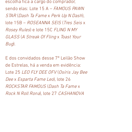
escolha fica a cargo do comprador, 
sendo elas: Lote 15 A – 
FAMOUS PAWN 
STAR
 (
Dash Ta Fame
 x 
Perk Up N Dash
), 
lote 15B – 
ROSEANNA SEIS
 (
Tres Seis 
x 
Rosey Rules
) e lote 15C 
FLING N MY 
GLASS
 (
A Streak Of Fling
 x 
Toast Your 
Bug
).
E dos convidados desse 7º Leilão Show 
de Estrelas, há a venda em evidência: 
Lote 25 
LEO FLY DEE OFV
 (
Osíris Jay Bee 
Dee
 x 
Esparta Fame Leo
), lote 26 
ROCKSTAR FAMOUS
 (
Dash Ta Fame
 x 
Rock N Roll Rona
), lote 27 
CASHANOVA 
ROYAL (Royal Streakin
 x 
Kat Moon LR
), 
Lote 28 
HIGH ON CHERI
 (
Tres Seis
 x 
Bound To Be High
).
Neste 7º Leilão Haras Raphaela Show de 