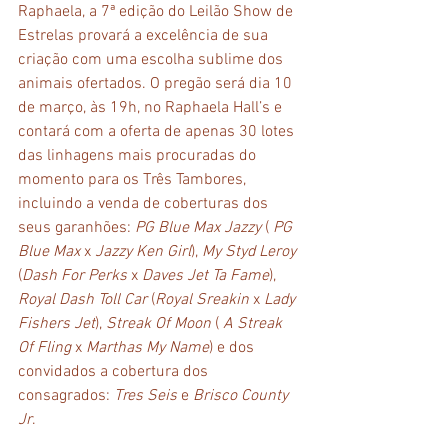
Raphaela, a 7ª edição do Leilão Show de 
Estrelas provará a excelência de sua 
criação com uma escolha sublime dos 
animais ofertados. O pregão será dia 10 
de março, às 19h, no Raphaela Hall’s e 
contará com a oferta de apenas 30 lotes 
das linhagens mais procuradas do 
momento para os Três Tambores, 
incluindo a venda de coberturas dos 
seus garanhões: 
PG Blue Max Jazzy
 ( 
PG 
Blue Max
 x
 Jazzy Ken Girl
), 
My Styd Leroy
(
Dash For Perks
 x 
Daves Jet Ta Fame
), 
Royal Dash Toll Car
 (
Royal Sreakin
 x 
Lady 
Fishers Jet
), 
Streak Of Moon
 (
 A Streak 
Of Fling 
x 
Marthas My Name
) e dos 
convidados a cobertura dos 
consagrados: 
Tres Seis
 e 
Brisco County 
Jr
.