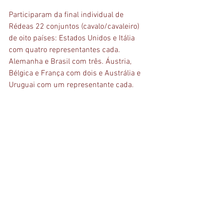
Participaram da final individual de 
Rédeas 22 conjuntos (cavalo/cavaleiro) 
de oito países: Estados Unidos e Itália 
com quatro representantes cada. 
Alemanha e Brasil com três. Áustria, 
Bélgica e França com dois e Austrália e 
Uruguai com um representante cada.
Programação das demais modalidades
Na 8ª edição dos Jogos Equestres 
Mundiais, o Time Brasil é representado 
no Adestramento (4 atletas), 
Adestramento Paraequestre (4), 
Concurso Completo de Equitação (5), 
Enduro (4), Rédeas (5), Salto (5) e Volteio 
(8). As oito modalidades estão divididas 
em duas semanas: de 12 a 17/9 são 
definidos os pódios do Adestramento, 