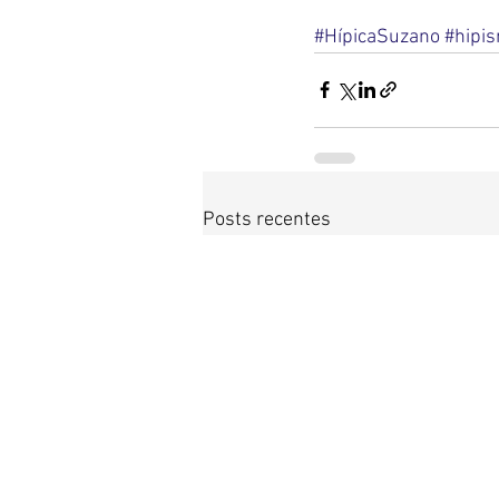
#HípicaSuzano
#hipi
Posts recentes