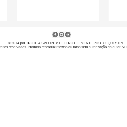
© 2014 por TROTE & GALOPE e HELENO CLEMENTE PHOTOEQUESTRE
eitos reservados. Proibido reproduzir textos ou fotos sem autorização do autor. All 
Gabriel Gouveia com
6º L
Ratzinger JMen é o campeão
Camp
brasileiro Senior Top 2026 em
inte
Brasília