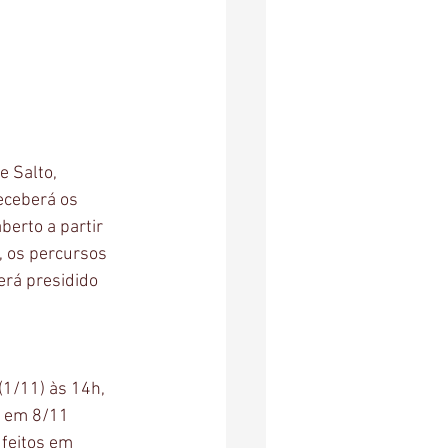
e Salto, 
eceberá os 
erto a partir 
, os percursos 
rá presidido 
(1/11) às 14h, 
á em 8/11 
feitos em 