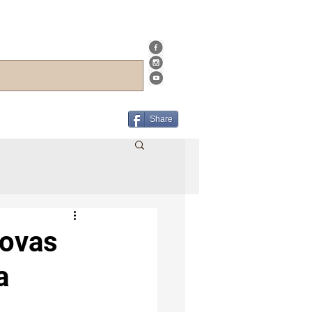
Share
ovas
a