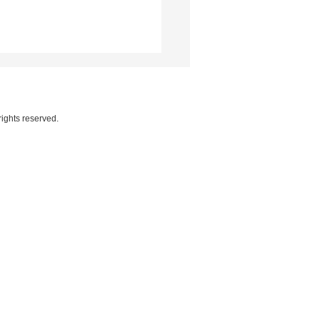
rights reserved.
eilão Genética de
eões atrai investidores
rnacionais