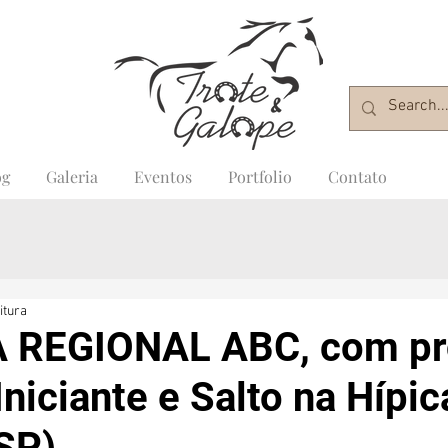
og
Galeria
Eventos
Portfolio
Contato
itura
A REGIONAL ABC, com pr
Iniciante e Salto na Hípic
SP)