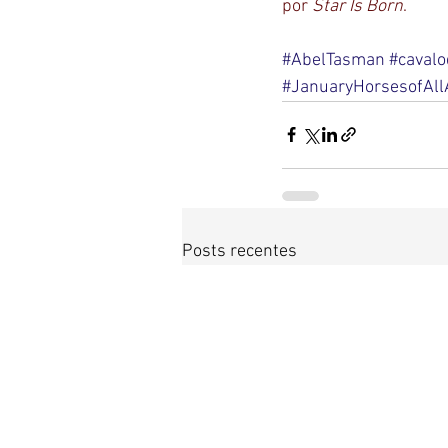
por 
Star Is Born
.
#AbelTasman
#cavalo
#JanuaryHorsesofAll
Posts recentes