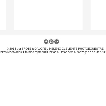
© 2014 por TROTE & GALOPE e HELENO CLEMENTE PHOTOEQUESTRE
eitos reservados. Proibido reproduzir textos ou fotos sem autorização do autor. All 
Gabriel Gouveia com
6º L
Ratzinger JMen é o campeão
Camp
brasileiro Senior Top 2026 em
inte
Brasília