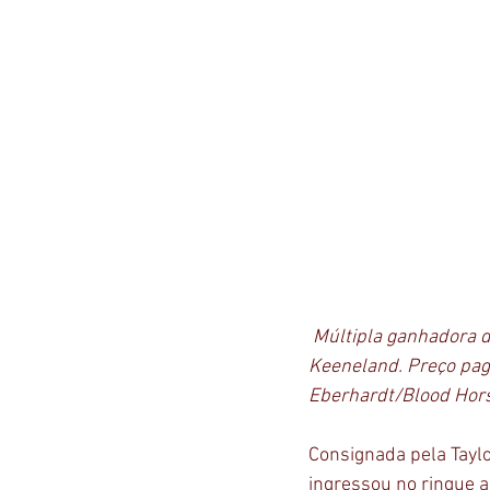
Múltipla ganhadora d
Keeneland. Preço pago
Eberhardt/Blood Hors
Consignada pela Tayl
ingressou no ringue 