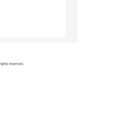
rights reserved.
eilão Genética de
eões atrai investidores
rnacionais