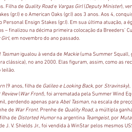
s. Filha de 
Quality Road
 e 
Vargas Girl
 (
Deputy Minister
), v
takes (gr.I) e o American Oaks (gr.I) aos 3 anos. Aos 4, conqu
 o Personal Ensign Stakes (gr.I). Em sua última atuação, a é
 – finalizou na décima primeira colocação da Breeders’ Cup D
Girl
, em novembro do ano passado.
l Tasman
 igualou à venda de 
Mackie 
(uma Summer Squall, 
ra clássica), no ano 2000. Elas figuram, assim, como as re
leilão.  
orn
 (9 anos, filha de 
Galileo e Looking Back
, por 
Stravinsky
)
t Review
 (
War Front
), foi arrematada pela Summer Wind Equ
mil, perdendo apenas para 
Abel Tasman
, na escala de preço
enhe de 
War Front.
 Prenhe de 
Quality Road
, a múltipla ganh
filha de 
Distorted Humor
 na argentina 
Teamgeist
, por 
Muta
 de J. V. Shields Jr., foi vendida à WinStar pelos mesmos U