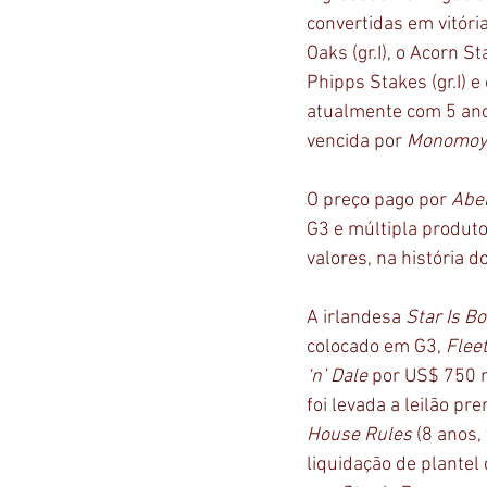
convertidas em vitória
Oaks (gr.I), o Acorn S
Phipps Stakes (gr.I) e
atualmente com 5 anos
vencida por 
Monomoy 
O preço pago por 
Abe
G3 e múltipla produto
valores, na história do 
A irlandesa 
Star Is B
colocado em G3, 
Flee
‘n’ Dale
 por US$ 750 
foi levada a leilão pr
House Rules
 (8 anos, 
liquidação de plantel