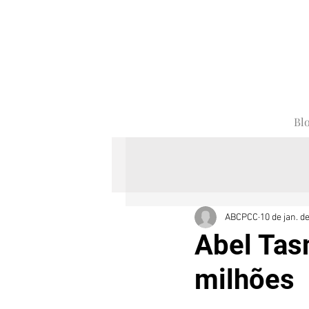
Bl
ABCPCC
10 de jan. d
Abel Tas
milhões