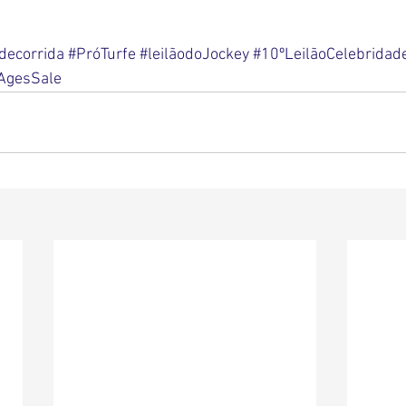
decorrida
#PróTurfe
#leilãodoJockey
#10ºLeilãoCelebridad
AgesSale