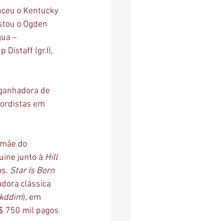
enceu o Kentucky 
istou o Ogden 
gua – 
istaff (gr.I), 
ganhadora de 
cordistas em 
, mãe do 
ine junto à 
Hill 
s. 
Star Is Born
adora clássica 
kddim
), em 
S$ 750 mil pagos 