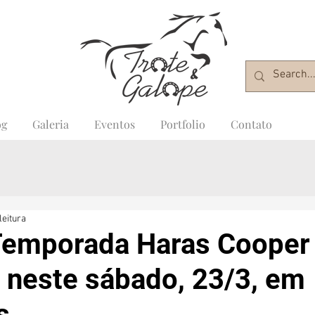
og
Galeria
Eventos
Portfolio
Contato
leitura
 Temporada Haras Cooper
 neste sábado, 23/3, em
s