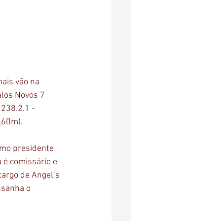
ais vão na 
alos Novos 7 
238.2.1 - 
60m).  
omo presidente 
 é comissário e 
argo de Angel’s 
ssanha o 