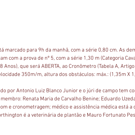
stá marcado para 9h da manhã, com a série 0,80 cm. As dem
am com a prova de nº 5, com a série 1,30 m (Categoria Cav
8 Anos), que será ABERTA, ao Cronômetro (Tabela A, Artigo 
locidade 350m/m, altura dos obstáculos: máx.: (1,35m X 1,
o por Antonio Luiz Blanco Junior e o júri de campo tem c
, membro: Renata Maria de Carvalho Benine; Eduardo Uzeda
om e cronometragem; médico e assistência médica está a c
Worthington é a veterinária de plantão e Mauro Fortunato Pe