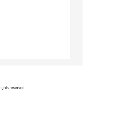
rights reserved.
eilão Genética de
eões atrai investidores
rnacionais