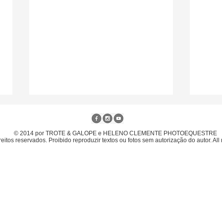
© 2014 por TROTE & GALOPE e HELENO CLEMENTE PHOTOEQUESTRE
eitos reservados. Proibido reproduzir textos ou fotos sem autorização do autor. All 
Gabriel Gouveia com
6º L
Ratzinger JMen é o campeão
Camp
brasileiro Senior Top 2026 em
inte