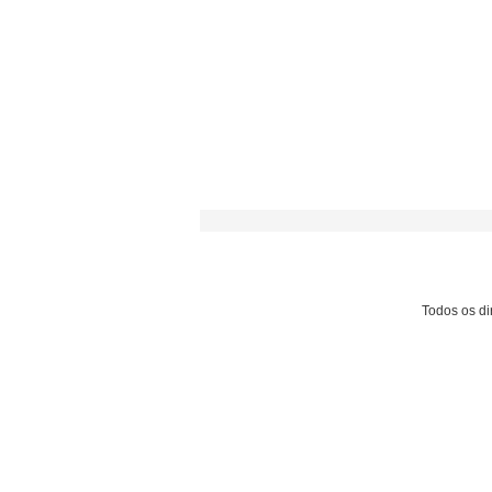
Todos os dir
COM CAVALOS LUSITANOS,
BRASIL DÁ A LARGADA PARA
O 26º FEI DRESSAGE WORLD