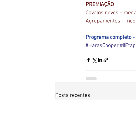
PREMIAÇÃO 
Cavalos novos – medal
Agrupamentos – medal
Programa completo - c
#HarasCooper
#IIEta
Posts recentes