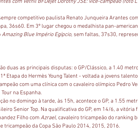
ntes com Vetnil BFDejet Dorothy JSE: vice-campeão (foto L
 sempre competitivo paulista Renato Junqueira Arantes co
impa, 36s60. Em 3º lugar chegou o medalhista pan-americano
 
Amazing Blue Império Egípcio
, sem faltas, 37s30, repres
ão duas as principais disputas: o GP/Clássico, a 1.40 metro
1ª Etapa do Hermès Young Talent - voltada a jovens talento
ampeão com uma clínica com o cavaleiro olímpico Pedro Veni
 Tour na Espanha.
ão no domingo à tarde, às 15h, acontece o GP, a 1.55 metro,
leiro Senior Top. Na qualificativa do GP, em 14/6, a vitória 
andez Filho com 
Azrael
, cavaleiro tricampeão do ranking br
 tricampeão da Copa São Paulo 2014, 2015, 2016. 