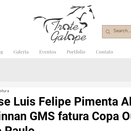
og
Galeria
Eventos
Portfolio
Contato
eitura
se Luis Felipe Pimenta A
innan GMS fatura Copa O
 Paulo