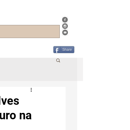
Share
lves
uro na