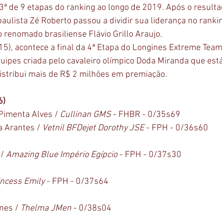
3ª de 9 etapas do ranking ao longo de 2019. Após o resulta
 paulista Zé Roberto passou a dividir sua liderança no rankin
 renomado brasiliense Flávio Grillo Araujo. 
5), acontece a final da 4ª Etapa do Longines Extreme Team
quipes criada pelo cavaleiro olímpico Doda Miranda que está
distribui mais de R$ 2 milhões em premiação.
6)
Pimenta Alves / 
Cullinan GMS
 - FHBR - 0/35s69
 Arantes / 
Vetnil BFDejet Dorothy JSE
 - FPH - 0/36s60
/ 
Amazing Blue Império Egípcio
 - FPH - 0/37s30
incess Emily
 - FPH - 0/37s64
nes / 
Thelma JMen
 - 0/38s04