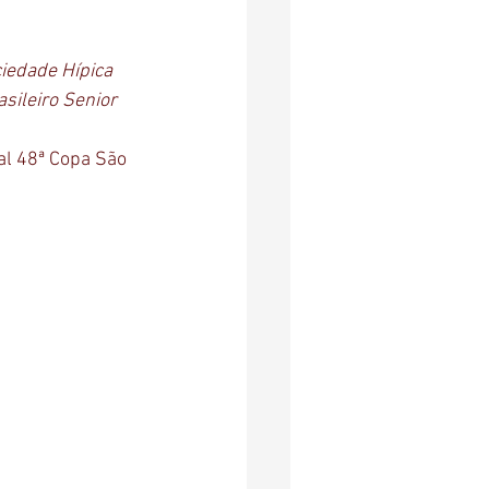
iedade Hípica 
asileiro Senior 
al 48ª Copa São 