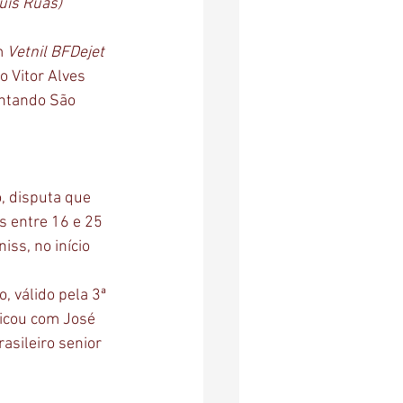
uis Ruas)
m 
Vetnil BFDejet 
 Vitor Alves 
entando São 
, disputa que 
s entre 16 e 25 
ss, no início 
 válido pela 3ª 
ficou com José 
asileiro senior 