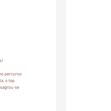
s)
no percurso 
a, o top 
 sagrou-se 