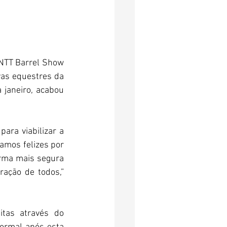
NTT Barrel Show 
as equestres da 
 janeiro, acabou 
 
ra viabilizar a 
mos felizes por 
rma mais segura 
ação de todos,” 
As inscrições para todas as categorias já estão abertas e podem ser feitas através do 