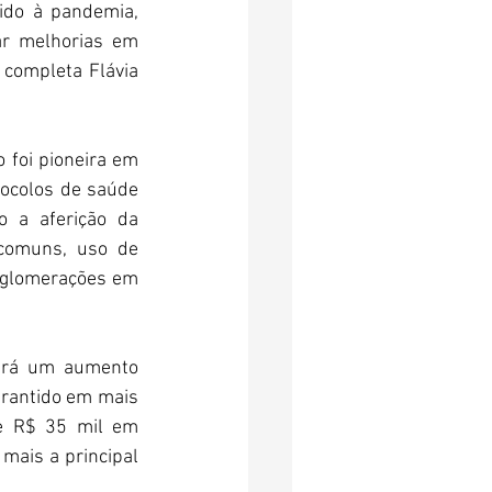
do à pandemia, 
r melhorias em 
 completa Flávia 
foi pioneira em 
tocolos de saúde 
 a aferição da 
 comuns, uso de 
aglomerações em 
erá um aumento 
arantido em mais 
e R$ 35 mil em 
ais a principal 