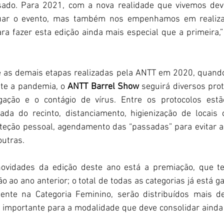
ado. Para 2021, com a nova realidade que vivemos devi
uar o evento, mas também nos empenhamos em realiza
ra fazer esta edição ainda mais especial que a primeira,”
as demais etapas realizadas pela ANTT em 2020, quando 
nte a pandemia, o 
ANTT Barrel Show
 seguirá diversos pro
gação e o contágio de vírus. Entre os protocolos estão
ada do recinto, distanciamento, higienização de locais
teção pessoal, agendamento das “passadas” para evitar 
outras. 
 novidades da edição deste ano está a premiação, que t
ão ao ano anterior; o total de todas as categorias já está g
nte na Categoria Feminino, serão distribuídos mais d
 importante para a modalidade que deve consolidar ainda m