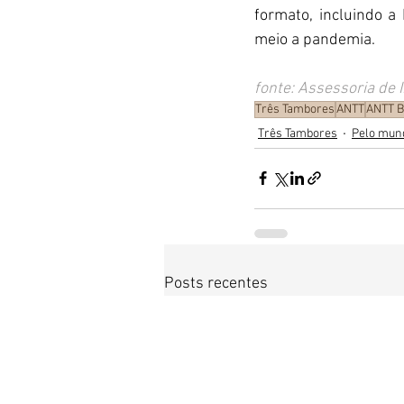
formato, incluindo 
meio a pandemia.  
fonte: Assessoria de
Três Tambores
ANTT
ANTT B
Três Tambores
Pelo mun
Posts recentes