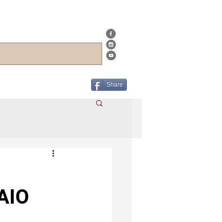
Share
AIO