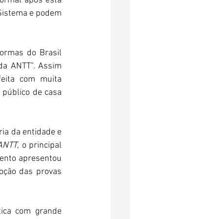
normal após esta 
Sistema e podem 
ormas do Brasil 
da ANTT”. Assim 
eita com muita 
público de casa 
a da entidade e 
 ANTT
, o principal 
ento apresentou 
oção das provas 
ica com grande 