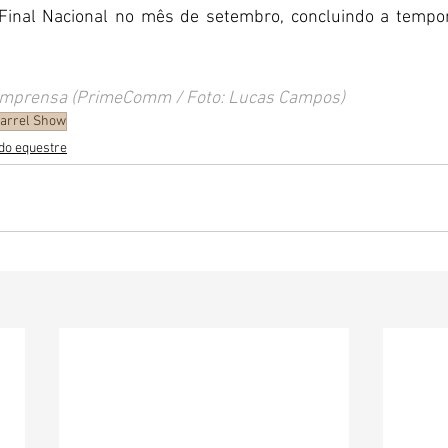
a Final Nacional no mês de setembro, concluindo a temp
 Imprensa (PrimeComm / Foto: Lucas Campos)
arrel Show
do equestre