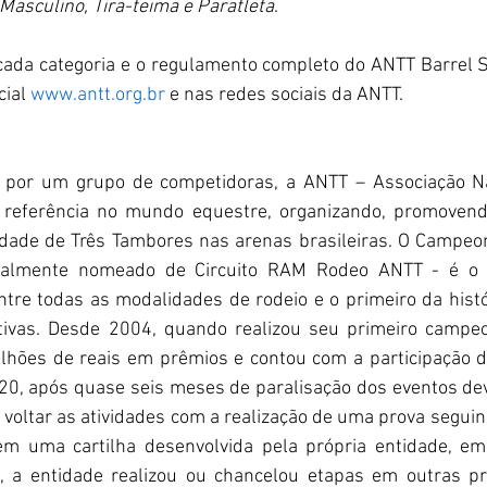
Masculino, Tira-teima e Paratleta
. 
cada categoria e o regulamento completo do ANTT Barrel 
cial 
www.antt.org.br
 e nas redes sociais da ANTT.  
por um grupo de competidoras, a ANTT – Associação Nac
 referência no mundo equestre, organizando, promovendo
ade de Três Tambores nas arenas brasileiras. O Campeon
ualmente nomeado de Circuito RAM Rodeo ANTT - é o 
entre todas as modalidades de rodeio e o primeiro da histór
ivas. Desde 2004, quando realizou seu primeiro campeon
ilhões de reais em prêmios e contou com a participação de
0, após quase seis meses de paralisação dos eventos dev
o voltar as atividades com a realização de uma prova seguin
em uma cartilha desenvolvida pela própria entidade, em
 a entidade realizou ou chancelou etapas em outras p