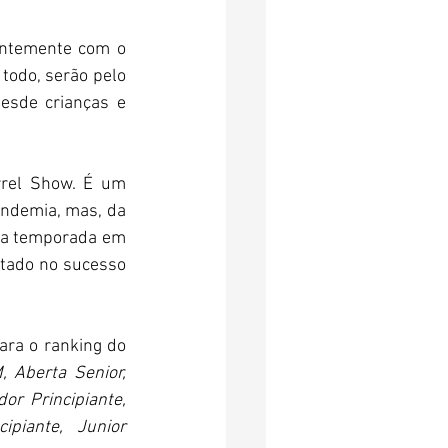
entemente com o 
todo, serão pelo 
sde crianças e 
rel Show. É um 
ndemia, mas, da 
 a temporada em 
tado no sucesso 
Além das categorias Feminino e Mirim, que serão válidas como “Etapa Cheia” para o ranking do 
 Aberta Senior, 
r Principiante, 
piante, Junior 