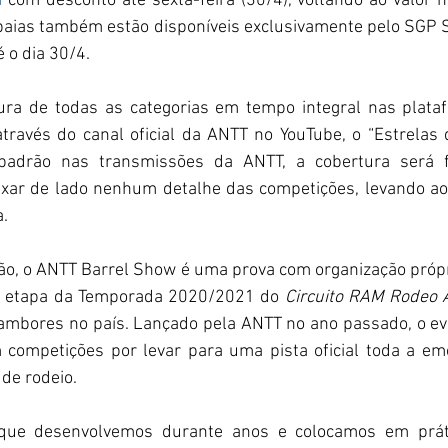
m
 com desconto até sexta-feira (30/4), voltando ao valor 
 baias também estão disponíveis exclusivamente pelo SGP 
 o dia 30/4. 
ura de todas as categorias em tempo integral nas plataf
ravés do canal oficial da ANTT no YouTube, o “Estrelas 
padrão nas transmissões da ANTT, a cobertura será f
xar de lado nenhum detalhe das competições, levando ao 
. 
o, o ANTT Barrel Show é uma prova com organização própri
5ª etapa da Temporada 2020/2021 do 
Circuito RAM Rodeo
ambores no país. Lançado pela ANTT no ano passado, o ev
competições por levar para uma pista oficial toda a em
de rodeio. 
 que desenvolvemos durante anos e colocamos em prát