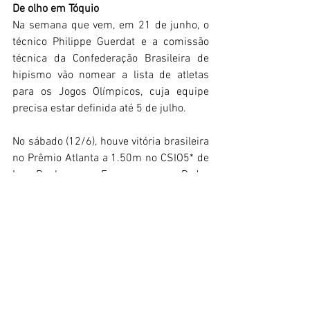
De olho em Tóquio
Na semana que vem, em 21 de junho, o 
técnico Philippe Guerdat e a comissão 
técnica da Confederação Brasileira de 
hipismo vão nomear a lista de atletas 
para os Jogos Olímpicos, cuja equipe 
precisa estar definida até 5 de julho.
No sábado (12/6), houve vitória brasileira 
no Prêmio Atlanta a 1.50m no CSIO5* de 
La Baule, na França, com Pedro 
Junqueira Muylaert, o Pepê, montando 
Premboke 3
. Dos 46 conuntos, seis 
foram ao desempate. Pepê, nascido e 
criado na SHP, e 
Pembroke 3
, garantiram 
o título sem faltas em 42s99.
Enquanto isso, também no sábado 
(12/6), o campeão olímpico brasileiro 