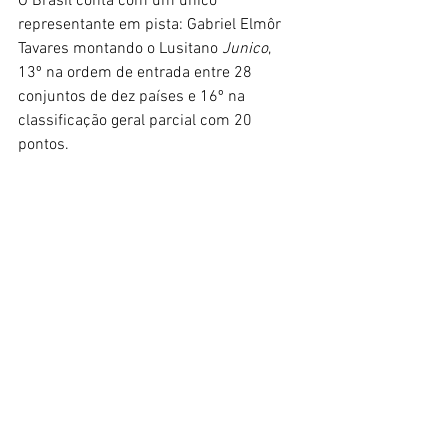
O Brasil conta com um único 
representante em pista: Gabriel Elmôr 
Tavares montando o Lusitano 
Junico
, 
13º na ordem de entrada entre 28 
conjuntos de dez países e 16º na 
classificação geral parcial com 20 
pontos.
A soma dos pontos nas provas de 
Ensino, Maneabilidade e Velocidade 
define o pódio individual.
Acompanhe pelo link:
https://www.facebook.com/watch/live/?
extid=NS-UNK-UNK-UNK-IOS_GK0T-
GK1C&mibextid=2Rb1fB&ref=watch_per
malink&v=808643200851657
Trote e Galope
hipismo
Puro Sangue Lusitano
lusitano
Equitação
Equitação de Trabalho