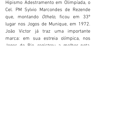
Hipismo Adestramento em Olimpíada, o 
Cel. PM Sylvio Marcondes de Rezende 
que, montando 
Othelo, 
ficou em 33º 
lugar nos Jogos de Munique, em 1972. 
João Victor já traz uma importante 
marca: em sua estreia olímpica, nos 
Jogos do Rio, registrou a melhor nota, 
68.071% no Grand Prix, em Olimpíadas.
Paulistano de 25 anos, João Victor 
Marcari Oliva compete desde os 12. Aos 
18 foi morar na Alemanha – hoje reside 
em Portugal – e é filho da campeã 
mundial e prata olímpica Hortência 
Marcari e do empresário e criador de 
cavalos José Victor Oliva.
fonte: Informações à Imprensa (Carola 