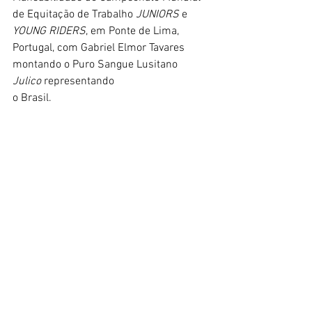
de Equitação de Trabalho 
JUNIORS 
e 
YOUNG RIDERS
, em Ponte de Lima, 
Portugal, com Gabriel Elmor Tavares 
montando o Puro Sangue Lusitano 
Julico 
representando 
o Brasil.
No 
Gira.io
 você acompanha os 
resultados e, no link abaixo, a prova ao 
vivo ou gravada.
https://www.facebook.com/watch/live/?
extid=WA-UNK-UNK-UNK-AN_GK0T-
GK1C&mibextid=ZxWdra&ref=watch_per
malink&v=956759245561594
Trote e Galope
hipismo
horse lovers