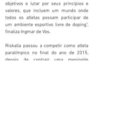
objetivos e lutar por seus princípios e 
valores, que incluem um mundo onde 
todos os atletas possam participar de 
um ambiente esportivo livre de doping”, 
finaliza Ingmar de Vos.
Riskalla passou a competir como atleta 
paralímpico no final do ano de 2015, 
depois de contrair uma meningite 
bacteriana que interrompeu o sonho de 
brigar por uma vaga na equipe brasileira 
de Adestramento, nos Jogos Olímpicos 
2016. Ele desafiou as probabilidades e 
competiu nos Jogos Paralímpicos do Rio, 
poucos meses depois de sua doença lhe 
custar as duas pernas abaixo dos joelhos 
e a perda de dedos de uma mão e de 
parte da outra, terminando em 10º lugar 
individualmente.