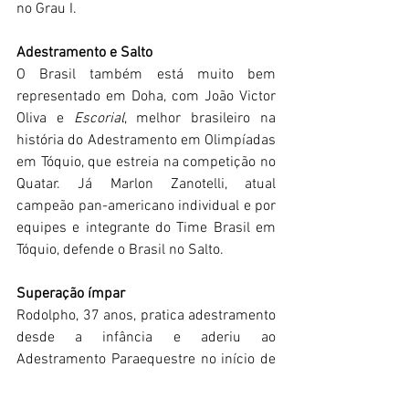
no Grau I.
Adestramento e Salto
O Brasil também está muito bem 
representado em Doha, com João Victor 
Oliva e 
Escorial
, melhor brasileiro na 
história do Adestramento em Olimpíadas 
em Tóquio, que estreia na competição no 
Quatar. Já Marlon Zanotelli, atual 
campeão pan-americano individual e por 
equipes e integrante do Time Brasil em 
Tóquio, defende o Brasil no Salto.
Superação ímpar
Rodolpho, 37 anos, pratica adestramento 
desde a infância e aderiu ao 
Adestramento Paraequestre no início de 
2016, seis meses após a perda da parte 
inferior das duas pernas, a mão direita e 