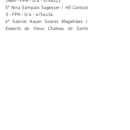
JMen
 - FPH - 0/4 - 4/46s22
5º Nina Sampaio Sagesser / 
HS Carezzo 
S
 - FPH - 0/4 - 4/54s36
6º Gabriel Kayan Soares Magalhães / 
Expecto du Vieux Chateau do Santo 
Antônio
 - FHMG - 0/4 - 4/55s61
Os 36 campeões do GP Troféu Roberto 
Marinho
1988 Fabio Leivas da Costa / 1989 Major 
Claudio Guedes / 1990 Fabio Leivas da 
Costa / 1991 Vitor Alves Teixeira / 1992 
Luiz Guilherme Ciampi / 1993 Elizabeth 
Menezes Assaf / 1994 Luciano 
Blessmann / 1995 Luiz Felipe de 
Azevedo / 1996 Doda Miranda / 1997 
João Malik Aragão / 1998 Bernardo Alves 
/ 1999 Pedro Paulo Lacerda / 2000 Vitor 
Alves Teixeira / 2001 Rodrigo Ulmann 