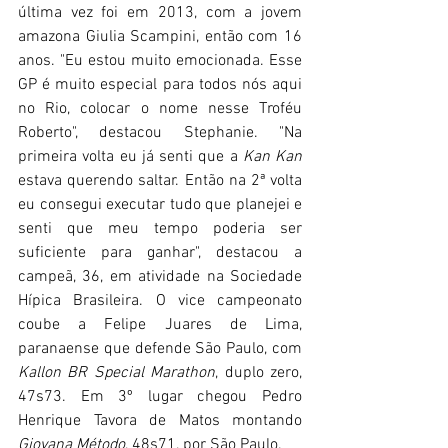
última vez foi em 2013, com a jovem 
amazona Giulia Scampini, então com 16 
anos. "Eu estou muito emocionada. Esse 
GP é muito especial para todos nós aqui 
no Rio, colocar o nome nesse Troféu 
Roberto", destacou Stephanie. "Na 
primeira volta eu já senti que a 
Kan Kan
estava querendo saltar. Então na 2ª volta 
eu consegui executar tudo que planejei e 
senti que meu tempo poderia ser 
suficiente para ganhar", destacou a 
campeã, 36, em atividade na Sociedade 
Hípica Brasileira. O vice campeonato 
coube a Felipe Juares de Lima, 
paranaense que defende São Paulo, com 
Kallon BR Special Marathon
, duplo zero, 
47s73. Em 3º lugar chegou Pedro 
Henrique Tavora de Matos montando 
Giovana Método
, 48s71, por São Paulo. 