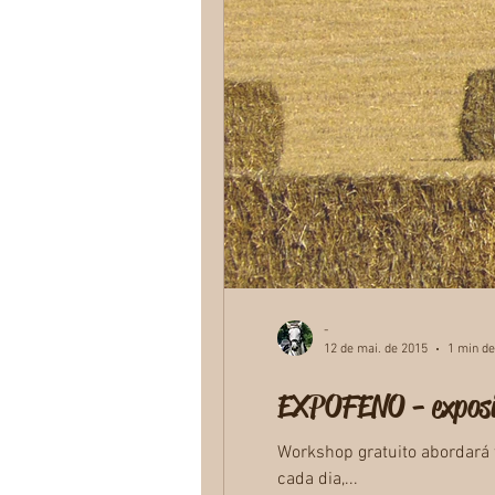
-
12 de mai. de 2015
1 min de
EXPOFENO - exposiç
Workshop gratuito abordará 
cada dia,...