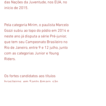
das Nações da Juventude, nos EUA, no 
início de 2015. 
Pela categoria Mirim, o paulista Marcelo 
Gozzi subiu ao topo do pódio em 2014 e 
neste ano já disputa a série Pré-junior, 
que tem seu Campeonato Brasileiro no 
Rio de Janeiro, entre 9 e 12 julho, junto 
com as categorias Junior e Young 
Riders. 
Os fortes candidatos aos títulos 
brasileiros, em Santo Amaro, são 
muitos. Entre eles, pela categoria Mirim, 
está o paulista Thales Marino, campeão 
brasileiro Mini mirim 2011 e integrante 
do time medalha de prata e campeão 