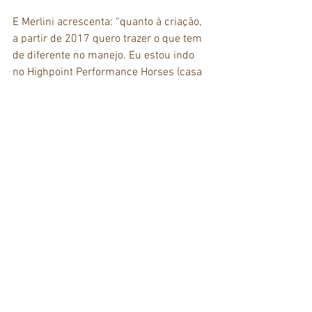
E Merlini acrescenta: “quanto à criação, 
a partir de 2017 quero trazer o que tem 
de diferente no manejo. Eu estou indo 
no Highpoint Performance Horses (casa 
do 
Slick by Design
, 
A Streak of Fling
, 
criadores da 
Rockette Ta Fame
), também 
no Jud Little Ranch, referência 
americana na criação de cavalos de 
tambor e no 6666 Ranch, e isso me faz 
ter uma boa bagagem para por em 
prática no Rancho MR,” completa 
Henrique Merlini.  
Merlini faz residência Clínica Esportiva 
no Outlaw Equine Hospital and Rehab 
Center, onde tem contato com vários dos 
principais atletas americanos, tanto 
treinadores quanto cavalos, como Pete 