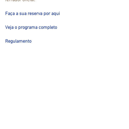
ferrador oficial.
Faça a sua reserva por aqui
Veja o programa completo
Regulamento
SOCIEDADE HÍPICA DE CAMPINAS 
Dias 04 e 05/03/2017 
Rua Buriti, S/N. º - Jardim das 
Palmeiras – Campinas/SP 
Telefones: (19) 3794-6032 / (19) 3794-
6042 
www.hipica.com.b
r
 / 
hipismo@hipica.com.br
Fique por dentro: 
2ª Etapa - dias 04 e 05 de Março 