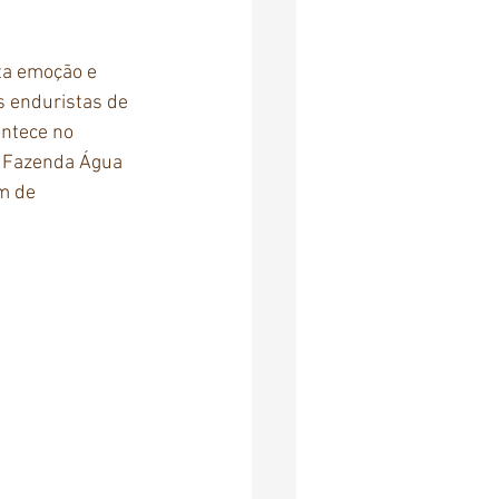
a emoção e 
s enduristas de 
ontece no 
a Fazenda Água 
m de 