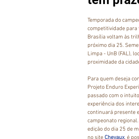
Temporada do campeo
competitividade para 
Brasília voltam às tr
próximo dia 25. Seme
Limpa - UnB (FAL), lo
proximidade da cidade
Para quem deseja con
Projeto Enduro Experi
passado com o intuito 
experiência dos inter
continuará presente 
campeonato regional. 
edição do dia 25 de m
no site 
Chevaux
,
é pos