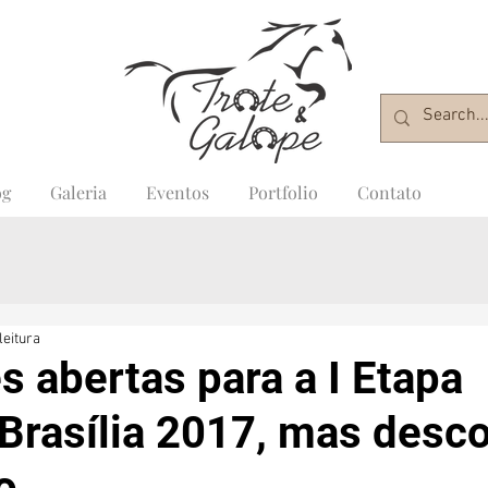
og
Galeria
Eventos
Portfolio
Contato
leitura
s abertas para a I Etapa
Brasília 2017, mas desc
o.