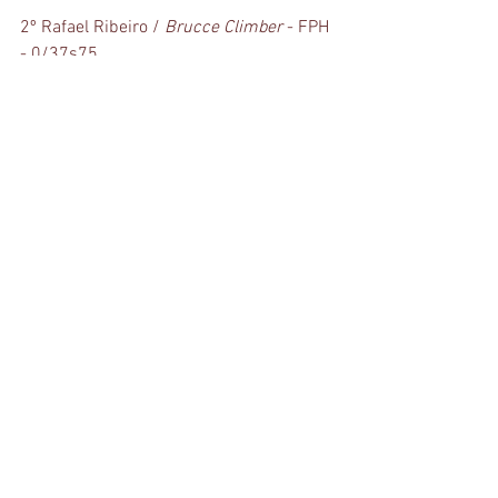
2º Rafael Ribeiro / 
Brucce Climber
 - FPH 
- 0/37s75
3º Rodrigo Sarmento / 
Calvorado JMen
 - 
FHMG - 0/37s87
4º Luiz Guilherme Ciampi / 
Kracota 
Império Egípcio
 - FPH - 0/38s65
5º José Luiz de Carvalho / 
California RT
 - 
FPH - 0/40s61
6º Bruno Pessanha / 
ML Golden Girl
 - 
FPH  - 0/40s91
Resultado completo
fonte: Assessoria de Imprensa (Chevaux 