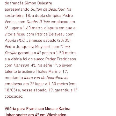
do francês Simon Delestre 
apresentando 
Sultan de Beaufour
. Na 
sexta-feira, 18, a dupla olímpica Pedro 
Veniss com 
Quabri D´Isle
 emplacou em 
6º lugar a 1.60 metro, disputa em que a 
vitória ficou com Patrice Delaveau com 
Aquila HDC
. Já nesse sábado (20/05), 
Pedro Junqueira Muylaert com 
C´est 
Dorijke
 garantiu o 4º posto a 1.50 metro 
e a vitória foi do sueco Peder Fredricson 
com 
Hansson WL
. Na série 1*, o jovem 
talento brasileiro Thales Marino, 17, 
montando 
Ibero van de Noordheuvel
emplacou em 2º lugar a 1.30 metro (em 
18/05) e, nesse sábado, 19, garantiu a 1ª 
colocação.
Vitória para Francisco Musa e Karina 
Johannpeter em 4º em Wiesbaden, 