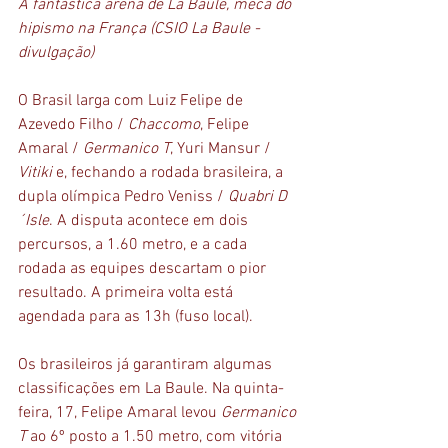
A fantástica arena de La Baule, meca do 
hipismo na França (CSIO La Baule - 
divulgação)
O Brasil larga com Luiz Felipe de 
Azevedo Filho / 
Chaccomo
, Felipe 
Amaral / 
Germanico T
, Yuri Mansur / 
Vitiki 
e, fechando a rodada brasileira, a 
dupla olímpica Pedro Veniss / 
Quabri D
´Isle
. A disputa acontece em dois 
percursos, a 1.60 metro, e a cada 
rodada as equipes descartam o pior 
resultado. A primeira volta está 
agendada para as 13h (fuso local).
Os brasileiros já garantiram algumas 
classificações em La Baule. Na quinta-
feira, 17, Felipe Amaral levou 
Germanico 
T
 ao 6º posto a 1.50 metro, com vitória 