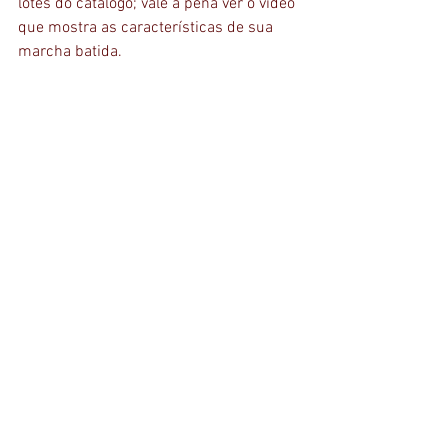
lotes do catálogo; vale à pena ver o vídeo 
que mostra as características de sua 
marcha batida.
Clique aqui para acessar o catálogo 
completo
#mangalarga
#leilãomangalarga
#AlecrimPBV
#FamíliaVillaça