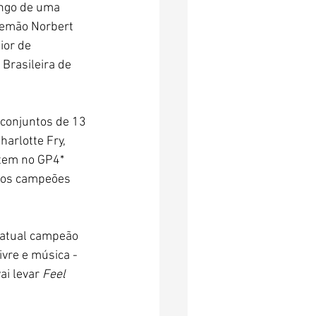
ongo de uma 
lemão Norbert 
ior de 
Brasileira de 
 conjuntos de 13 
arlotte Fry, 
tem no GP4* 
 os campeões 
 atual campeão 
vre e música - 
ai levar 
Feel 