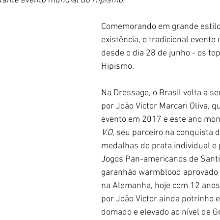
tante evento mundial do Hipismo.
Comemorando em grande estilo
existência, o tradicional evento 
desde o dia 28 de junho - os to
Hipismo. 
Na Dressage, o Brasil volta a s
por João Victor Marcari Oliva, q
evento em 2017 e este ano mon
V.O
, seu parceiro na conquista d
medalhas de prata individual e 
Jogos Pan-americanos de Santi
garanhão warmblood aprovado 
na Alemanha, hoje com 12 anos, 
por João Victor ainda potrinho e
domado e elevado ao nível de G