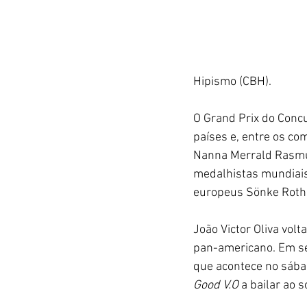
Hipismo (CBH).
O Grand Prix do Concu
países e, entre os co
Nanna Merrald Rasmu
medalhistas mundiais
europeus Sönke Rothe
João Victor Oliva vol
pan-americano. Em se 
que acontece no sábado
Good V.O 
a bailar ao 