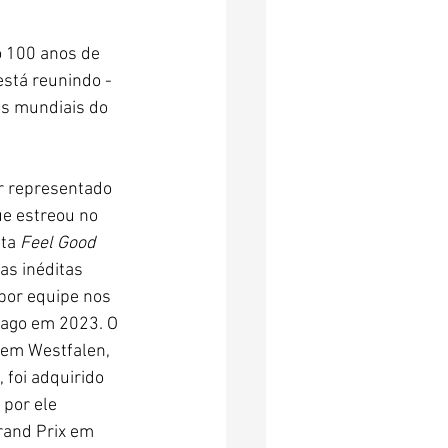
 100 anos de 
está reunindo - 
ps mundiais do 
er representado 
ue estreou no 
ta 
Feel Good 
as inéditas 
por equipe nos 
ago em 2023. O 
em Westfalen, 
foi adquirido 
 por ele 
rand Prix em 