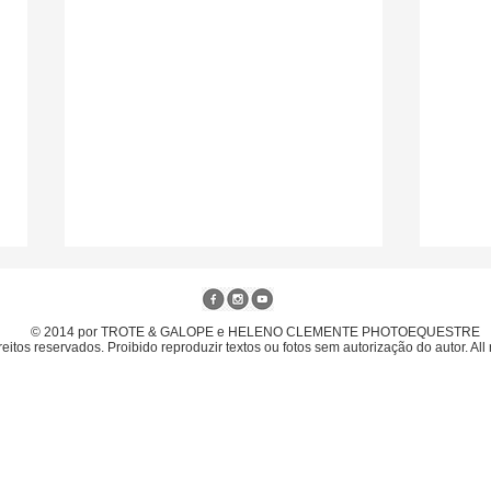
© 2014 por TROTE & GALOPE e HELENO CLEMENTE PHOTOEQUESTRE
eitos reservados. Proibido reproduzir textos ou fotos sem autorização do autor. All 
Gabriel Gouveia com
6º L
Ratzinger JMen é o campeão
Camp