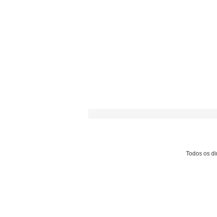
Todos os dir
COM CAVALOS LUSITANOS,
BRASIL DÁ A LARGADA PARA