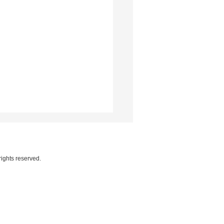
rights reserved.
eilão Genética de
eões atrai investidores