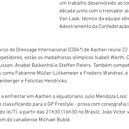
um trabalho desenvolvido ao l
década junto com o treinador a
Van Laak, técnico da equipe sên
Adestramento da Confederação 
rso de Dressage Internacional (CDI4*) de Aachen reúne 22
mpetidores, estão os medalhistas olímpicos Isabell Werth, Ch
ssen, Anabel Balkenhol e Steffen Peters. Também compe
 como Fabienne Müller-Lütkemeier e Frederic Wandres, e
nberger e Felicitas Hendricks. 
ta a enfrentar em Aachen o equatoriano Julio Mendoza Loor,
classificando para o GP Frestyle - prova com coreografia li
 (6/7), a partir das 21h30 (16h30 no Brasil), João Victor v
som do canadense Michael Bublé.