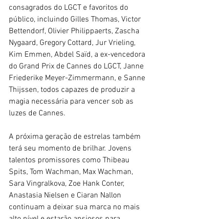
consagrados do LGCT e favoritos do 
público, incluindo Gilles Thomas, Victor 
Bettendorf, Olivier Philippaerts, Zascha 
Nygaard, Gregory Cottard, Jur Vrieling, 
Kim Emmen, Abdel Saïd, a ex-vencedora 
do Grand Prix de Cannes do LGCT, Janne 
Friederike Meyer-Zimmermann, e Sanne 
Thijssen, todos capazes de produzir a 
magia necessária para vencer sob as 
luzes de Cannes.
A próxima geração de estrelas também 
terá seu momento de brilhar. Jovens 
talentos promissores como Thibeau 
Spits, Tom Wachman, Max Wachman, 
Sara Vingralkova, Zoe Hank Conter, 
Anastasia Nielsen e Ciaran Nallon 
continuam a deixar sua marca no mais 
alto nível e estarão ansiosos para 