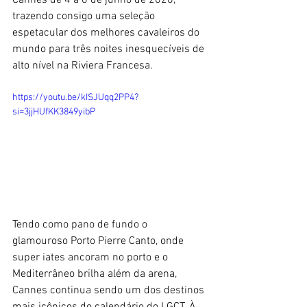
Cannes de 4 a 6 de junho de 2026, 
trazendo consigo uma seleção 
espetacular dos melhores cavaleiros do 
mundo para três noites inesquecíveis de 
alto nível na Riviera Francesa.
https://youtu.be/kISJUqq2PP4?
si=3jjHUfKK3849yibP
Tendo como pano de fundo o 
glamouroso Porto Pierre Canto, onde 
super iates ancoram no porto e o 
Mediterrâneo brilha além da arena, 
Cannes continua sendo um dos destinos 
mais icônicos do calendário do LGCT. À 