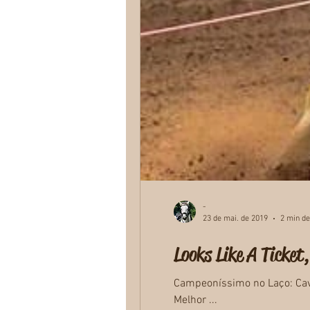
-
23 de mai. de 2019
2 min de
Looks Like A Ticke
Campeoníssimo no Laço: Cava
Melhor ...